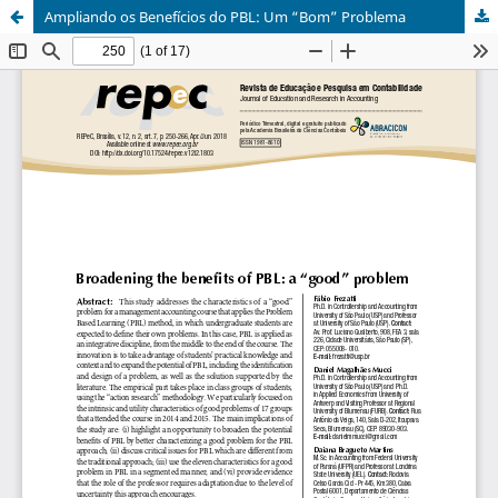
Ampliando os Benefícios do PBL: Um “Bom” Problema