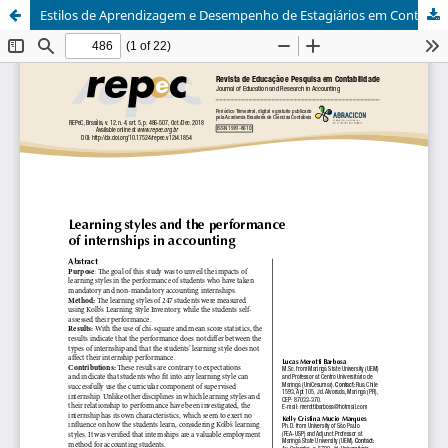
Estilos de Aprendizagem e Desempenho de Estagiários em Contabilidade