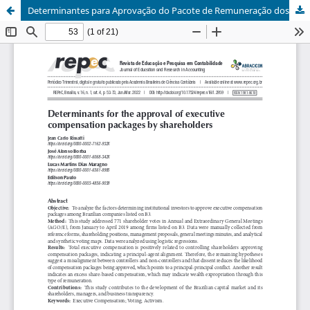
Determinantes para Aprovação do Pacote de Remuneração dos Executivos por Parte dos Acionistas