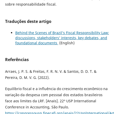
sobre responsabilidade fiscal.
Traduções deste artigo
Behind the Scenes of Brazil’s Fiscal Responsibility Law:
discussions, stakeholders’ interests, key debates, and
foundational documents
(English)
Referências
Arraes, J. P. S. & Freitas, F. R. N. V. & Santos, D. D. T. &
Pereira, D. M. V. G. (2022).
Equilíbrio fiscal e a influência do crescimento econômico na
variação da despesa com pessoal dos estados brasileiros
face aos limites da LRF. [Anais]. 22º USP International
Conference in Accounting, São Paulo.
https://congressousp.fipecafi.org/anais/22UspInternational/A