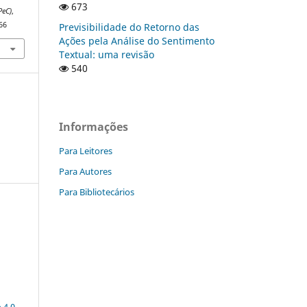
673
PeC)
,
66
Previsibilidade do Retorno das
Ações pela Análise do Sentimento
Textual: uma revisão
540
Informações
Para Leitores
Para Autores
Para Bibliotecários
a