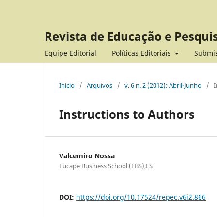
Revista de Educação e Pesqui
Equipe Editorial
Políticas Editoriais
Submi
Início
/
Arquivos
/
v. 6 n. 2 (2012): Abril-Junho
/
I
Instructions to Authors
Valcemiro Nossa
Fucape Business School (FBS),ES
DOI:
https://doi.org/10.17524/repec.v6i2.866