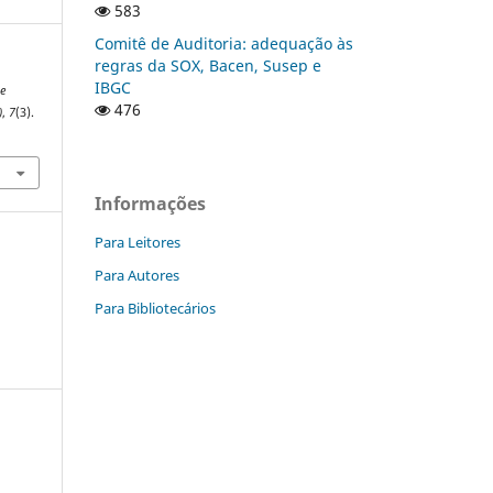
583
Comitê de Auditoria: adequação às
regras da SOX, Bacen, Susep e
IBGC
De
476
)
,
7
(3).
Informações
Para Leitores
Para Autores
Para Bibliotecários