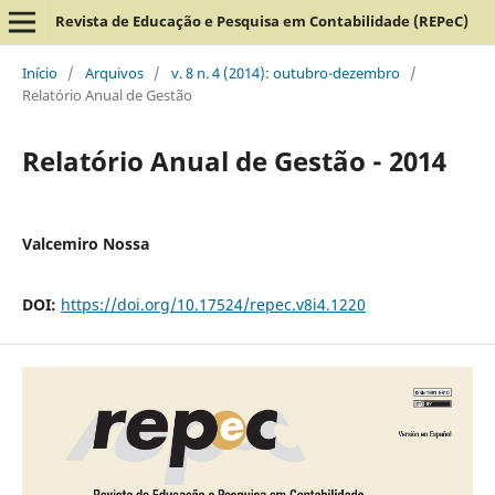
Revista de Educação e Pesquisa em Contabilidade (REPeC)
Início
/
Arquivos
/
v. 8 n. 4 (2014): outubro-dezembro
/
Relatório Anual de Gestão
Relatório Anual de Gestão - 2014
Valcemiro Nossa
DOI:
https://doi.org/10.17524/repec.v8i4.1220