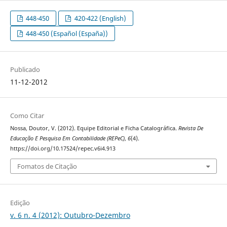
448-450
420-422 (English)
448-450 (Español (España))
Publicado
11-12-2012
Como Citar
Nossa, Doutor, V. (2012). Equipe Editorial e Ficha Catalográfica.
Revista De
Educação E Pesquisa Em Contabilidade (REPeC)
,
6
(4).
https://doi.org/10.17524/repec.v6i4.913
Fomatos de Citação
Edição
v. 6 n. 4 (2012): Outubro-Dezembro