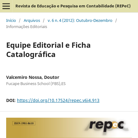
Revista de Educação e Pesquisa em Contabilidade (REPeC)
Início
/
Arquivos
/
v. 6 n. 4 (2012): Outubro-Dezembro
/
Informações Editoriais
Equipe Editorial e Ficha
Catalográfica
Valcemiro Nossa, Doutor
Fucape Business School (FBS),ES
DOI:
https://doi.org/10.17524/repec.v6i4.913