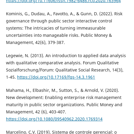
https://doi.org/10.11606/issn.1982-6486.rco.2020.163964
Kominis, G., Dudau, A., Favotto, A., & Gunn, D. (2022). Risk
governance through public sector interactive control
systems: The intricacies of turning immeasurable
uncertainties into manageable risks. Public Money &
Management, 42(6), 379-387.
Legewie, N. (2013). An introduction to applied data analysis
with qualitative comparative analysis. Forum Qualitative
Sozialforschung/Forum: Qualitative Social Research, 14(3),
1-45.
https://doi.org/10.17169/fqs-14.3.1961
Mahama, H., Elbashir, M., Sutton, S., & Arnold, V. (2020).
New development: Enabling enterprise risk management
maturity in public sector organizations. Public Money and
Management, 42 (6), 403-407.
https://doi.org/10.1080/09540962.2020.1769314
Marcelino. C.V. (2019). Sistema de controle gerencial: o