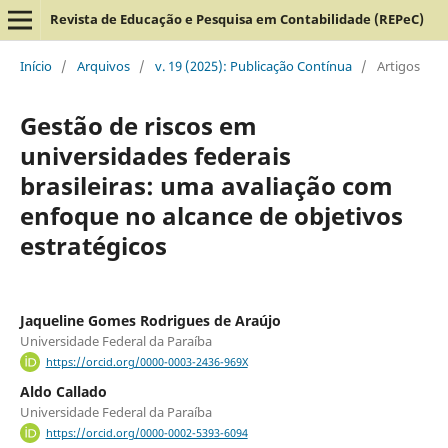
Revista de Educação e Pesquisa em Contabilidade (REPeC)
Início
/
Arquivos
/
v. 19 (2025): Publicação Contínua
/
Artigos
Gestão de riscos em
universidades federais
brasileiras: uma avaliação com
enfoque no alcance de objetivos
estratégicos
Jaqueline Gomes Rodrigues de Araújo
Universidade Federal da Paraíba
https://orcid.org/0000-0003-2436-969X
Aldo Callado
Universidade Federal da Paraíba
https://orcid.org/0000-0002-5393-6094