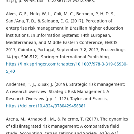
32(2), p. 59-96. doi: 10.22561/cvr.v32i2.5963.
Alves, G. F., Neto, W. L., Coli, M. C., Bermejo, P. H. D. S.,
Sant’Ana, T. D., & Salgado, E. G. (2017). Perception of
enterprise risk management in Brazilian higher education
institutions. In Information Systems: 14th European,
Mediterranean, and Middle Eastern Conference, EMCIS
2017, Coimbra, Portugal, September 7-8, 2017, Proceedings
14 (pp. 506-512). Springer International Publishing.
https://link.springer.com/chapter/10.1007/978-3-319-65930-
5_40
Andersen, T. J., & Sax, J. (2019). Strategic risk management:
A research overview. Strategic Risk Management: A
Research Overview (pp. 1–112). Taylor and Francis.
https://doi.org/10.4324/9780429456381
Arena, M., Arnaboldi, M., & Palermo, T. (2017). The dynamics
of (dis)integrated risk management: A comparative field
study. Accounting, Organizations and Society, 62(65-81).