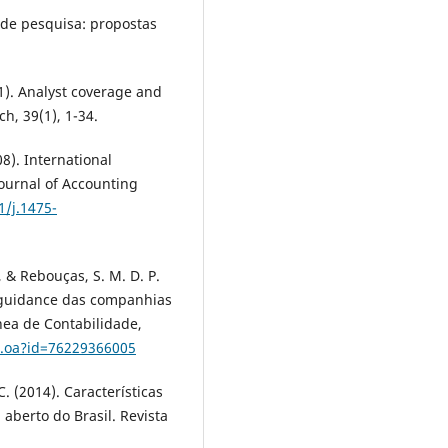
to de pesquisa: propostas
01). Analyst coverage and
h, 39(1), 1-34.
8). International
ournal of Accounting
1/j.1475-
., & Rebouças, S. M. D. P.
e guidance das companhias
ea de Contabilidade,
lo.oa?id=76229366005
C. (2014). Características
aberto do Brasil. Revista