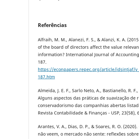
Referências
Alfraih, M. M., Alanezi, F. S., & Alanzi, K. A. (201
of the board of directors affect the value releva
information? International Journal of Accounting
187.
https://econpapers.repec.org/article/idsintjaf
187.htm
Almeida, J. E. F., Sarlo Neto, A., Bastianello, R. F
Alguns aspectos das práticas de suavização de 
conservadorismo das companhias abertas list
Revista Contabilidade & Finanças - USP, 23(58), 
Arantes, V. A., Dias, D. P., & Soares, R. O. (2020)
não veem, o mercado não sente: reflexões sobre