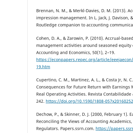
Brennan, N. M., & Merkl-Davies, D. M. (2013). A
impression management. In L. Jack, J. Davison, & 
Routledge companion to accounting communicat
Cohen, D. A., & Zarowin, P. (2010). Accrual-base
management activities around seasoned equity o
Accounting and Economics, 50(1), 2–19.
https://econpapers.repec.org/article/eeejaeco
19.htm
Cupertino, C. M., Martinez, A. L., & Costa Jr, N. C.
Consequences for Future Return with Earning
Real Operating Activities. Revista Contabilidade
242.
https://doi.org/10.1590/1808-057x2016025
Dechow, P., & Skinner, D. J. (2000, February 1)
Reconciling the Views of Accounting Academics, 
Regulators. Papers.ssrn.com.
https://papers.ss