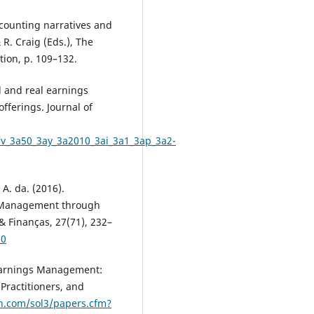
ccounting narratives and
R. Craig (Eds.), The
ion, p. 109–132.
d and real earnings
fferings. Journal of
n/v_3a50_3ay_3a2010_3ai_3a1_3ap_3a2-
 A. da. (2016).
s Management through
 & Finanças, 27(71), 232–
20
. Earnings Management:
Practitioners, and
rn.com/sol3/papers.cfm?