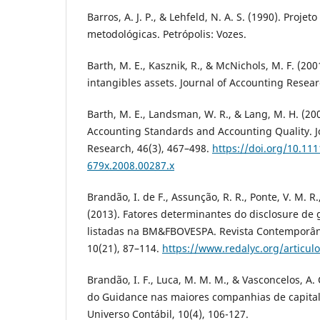
Barros, A. J. P., & Lehfeld, N. A. S. (1990). Proje
metodológicas. Petrópolis: Vozes.
Barth, M. E., Kasznik, R., & McNichols, M. F. (20
intangibles assets. Journal of Accounting Researc
Barth, M. E., Landsman, W. R., & Lang, M. H. (200
Accounting Standards and Accounting Quality. J
Research, 46(3), 467–498.
https://doi.org/10.111
679x.2008.00287.x
Brandão, I. de F., Assunção, R. R., Ponte, V. M. R
(2013). Fatores determinantes do disclosure d
listadas na BM&FBOVESPA. Revista Contemporân
10(21), 87–114.
https://www.redalyc.org/articu
Brandão, I. F., Luca, M. M. M., & Vasconcelos, A. 
do Guidance nas maiores companhias de capital 
Universo Contábil, 10(4), 106-127.