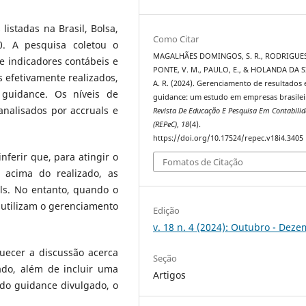
stadas na Brasil, Bolsa,
Como Citar
0. A pesquisa coletou o
MAGALHÃES DOMINGOS, S. R., RODRIGUE
 indicadores contábeis e
PONTE, V. M., PAULO, E., & HOLANDA DA S
efetivamente realizados,
A. R. (2024). Gerenciamento de resultados 
 guidance. Os níveis de
guidance: um estudo em empresas brasilei
nalisados por accruals e
Revista De Educação E Pesquisa Em Contabili
(REPeC)
,
18
(4).
https://doi.org/10.17524/repec.v18i4.3405
inferir que, para atingir o
Fomatos de Citação
 acima do realizado, as
ls. No entanto, quando o
 utilizam o gerenciamento
Edição
v. 18 n. 4 (2024): Outubro - Dez
quecer a discussão acerca
Seção
do, além de incluir uma
Artigos
 do guidance divulgado, o