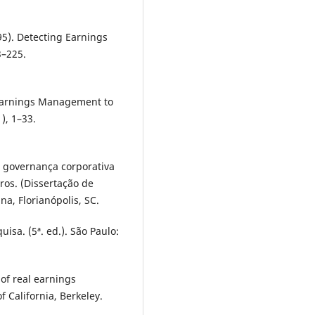
95). Detecting Earnings
3–225.
. Earnings Management to
), 1–33.
 governança corporativa
ros. (Dissertação de
a, Florianópolis, SC.
isa. (5ª. ed.). São Paulo:
of real earnings
 California, Berkeley.