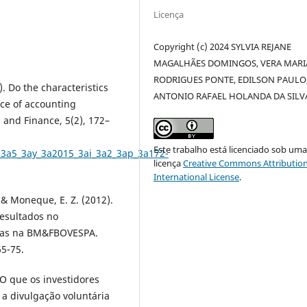
Licença
Copyright (c) 2024 SYLVIA REJANE
MAGALHÃES DOMINGOS, VERA MARI
RODRIGUES PONTE, EDILSON PAULO
5). Do the characteristics
ANTONIO RAFAEL HOLANDA DA SILV
nce of accounting
 and Finance, 5(2), 172–
Este trabalho está licenciado sob um
/v_3a5_3ay_3a2015_3ai_3a2_3ap_3a172-
licença
Creative Commons Attribution
International License
.
., & Moneque, E. Z. (2012).
resultados no
adas na BM&FBOVESPA.
65-75.
. O que os investidores
 a divulgação voluntária