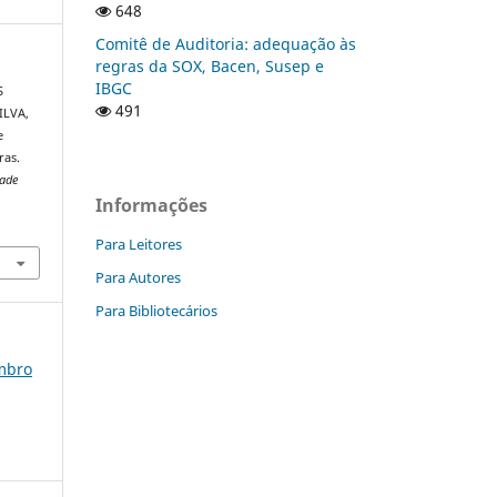
648
Comitê de Auditoria: adequação às
regras da SOX, Bacen, Susep e
IBGC
S
491
ILVA,
e
ras.
dade
Informações
Para Leitores
Para Autores
Para Bibliotecários
embro